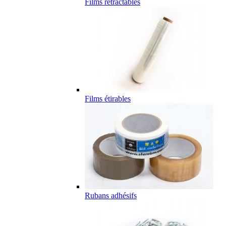
Films rétractables
Films étirables
Rubans adhésifs