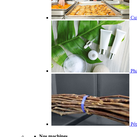
Cui
Pha
Pépi
Nos machines