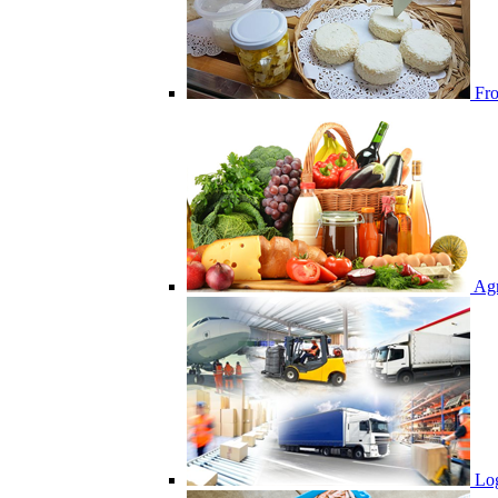
From
Agr
Log