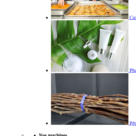
Cui
Pha
Pépi
Nos machines