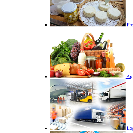
From
Agr
Log