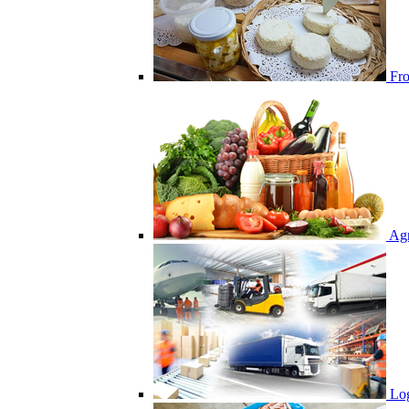
From
Agr
Log