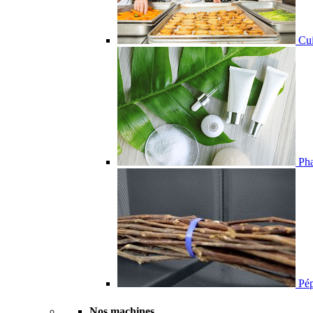
Cui
Pha
Pépi
Nos machines