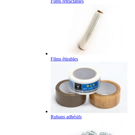
Films rétractables
Films étirables
Rubans adhésifs